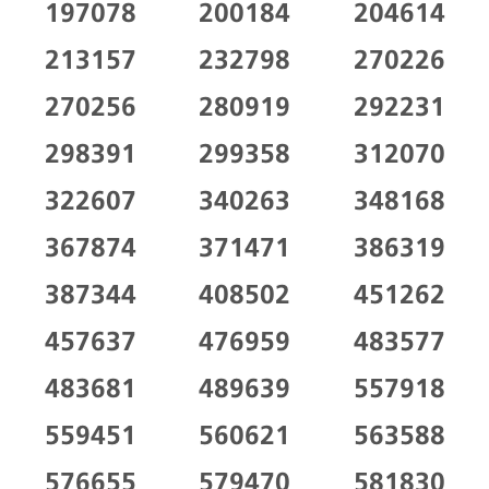
197078
200184
204614
213157
232798
270226
270256
280919
292231
298391
299358
312070
322607
340263
348168
367874
371471
386319
387344
408502
451262
457637
476959
483577
483681
489639
557918
559451
560621
563588
576655
579470
581830