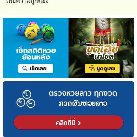
เพื่อความถูกต้อง
ตรวจหวยลาว ทุกงวด
ກວດຜົນຫວຍລາວ
คลิกที่นี่