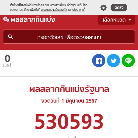
s
เว็บไซต์นี้ใช้คุกกี้
เพื่อให้ท่านได้รับประสบการณ์การใช้งานที่ดีที่สุดบน เว็บไซต์
ตกลง
ของเรา โปรดศึกษาเพิ่มเติมที่
นโยบายความเป็นส่วนตัว
และ
นโยบายคุกกี้
menu
ผลสลากกินแบ่ง
เลือกหมวด
0
L
FB
TW
แชร์
ผลสลากกินแบ่งรัฐบาล
งวดวันที่ 1 มิถุนายน 2567
530593