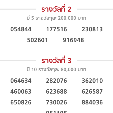
รางวัลที่ 2
มี 5 รางวัลๆละ 200,000 บาท
054844
177516
230813
502601
916948
รางวัลที่ 3
มี 10 รางวัลๆละ 80,000 บาท
064634
282076
362010
460063
623688
626587
650826
730026
884036