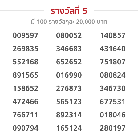
รางวัลที่ 5
มี 100 รางวัลๆละ 20,000 บาท
009597
080052
140857
269835
346683
431640
552168
652652
751807
891565
016990
080824
158652
276873
346730
472466
565123
677531
766711
892314
018046
090794
165124
280197