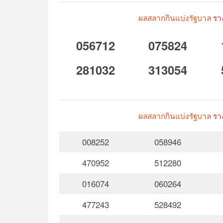
ผลสลากกินแบ่งรัฐบาล
ราง
056712
075824
281032
313054
ผลสลากกินแบ่งรัฐบาล
ราง
008252
058946
470952
512280
016074
060264
477243
528492