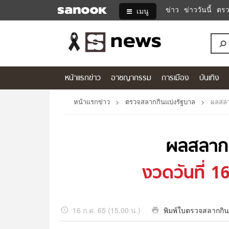
ข่าว
ข่าววันนี้
ตรว
เมนู
ข่าว ข่าวว
หน้าแรกข่าว
อาชญากรรม
การเมือง
บันเทิง
ตรวจ
หน้าแรกข่าว
>
ตรวจสลากกินแบ่งรัฐบาล
>
ผลสลา
หวย
ผลสลากก
งวดวันที่ 
16 ก.ค. 65 (15.00 น.)
พิมพ์ใบตรวจสลากกิน