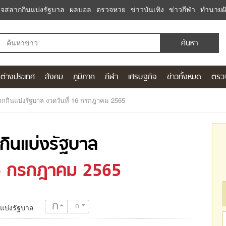
จสลากกินแบ่งรัฐบาล
ผลบอล
ตรวจหวย
ข่าวบันเทิง
ข่าวกีฬา
ทำนายฝ
ันนี้ ข่าวบันเทิง ข่าวด่วน ข่าวสด ข่าวดารา
ต่างประเทศ
สังคม
ภูมิภาค
กีฬา
เศรษฐกิจ
ข่าวทั้งหมด
ตรว
กกินแบ่งรัฐบาล งวดวันที่ 16 กรกฎาคม 2565
ินแบ่งรัฐบาล
16 กรกฎาคม 2565
ก
ก
แบ่งรัฐบาล