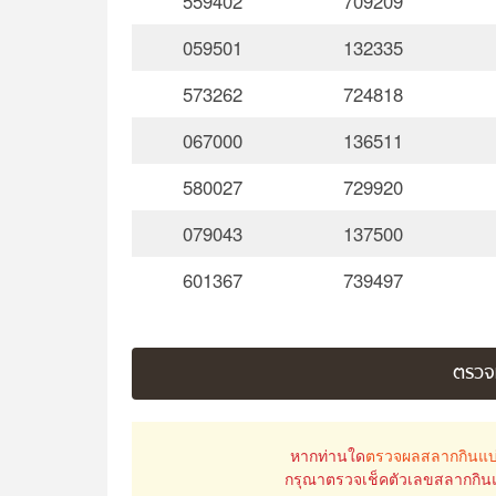
559402
709209
059501
132335
573262
724818
067000
136511
580027
729920
079043
137500
601367
739497
ตรวจ
หากท่านใด
ตรวจผลสลากกินแบ่
กรุณาตรวจเช็คตัวเลขสลากกินแบ่