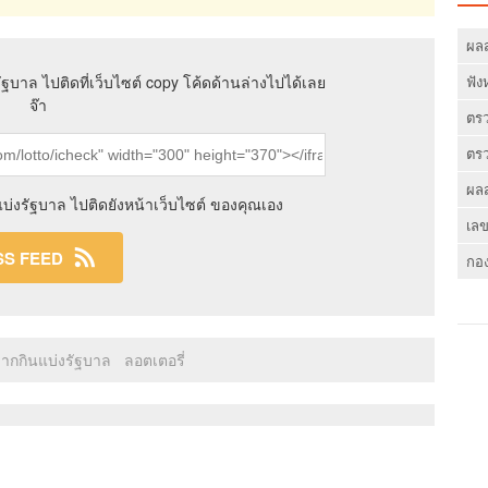
ผลส
าล ไปติดที่เว็บไซต์ copy โค้ดด้านล่างไปได้เลย
ฟั
จ๊า
ตร
ตรว
ผล
่งรัฐบาล ไปติดยังหน้าเว็บไซต์ ของคุณเอง
เลข
SS FEED
กอ
ากกินแบ่งรัฐบาล
ลอตเตอรี่