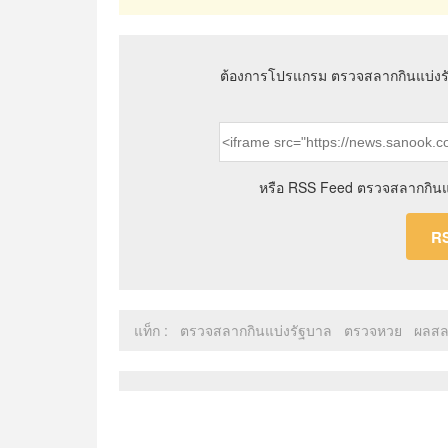
ต้องการโปรแกรม ตรวจสลากกินแบ่งรัฐบ
หรือ RSS Feed ตรวจสลากกินแบ
R
แท็ก :
ตรวจสลากกินแบ่งรัฐบาล
ตรวจหวย
ผลสล