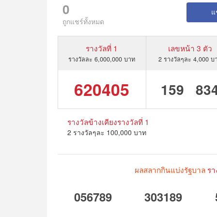
0
แช
ถูกแชร์ทั้งหมด
รางวัลที่ 1
เลขหน้า 3 ตัว
รางวัลละ 6,000,000 บาท
2 รางวัลๆละ 4,000 บ
620405
159
83
รางวัลข้างเคียงรางวัลที่ 1
2 รางวัลๆละ 100,000 บาท
ผลสลากกินแบ่งรัฐบาล
ราง
056789
303189