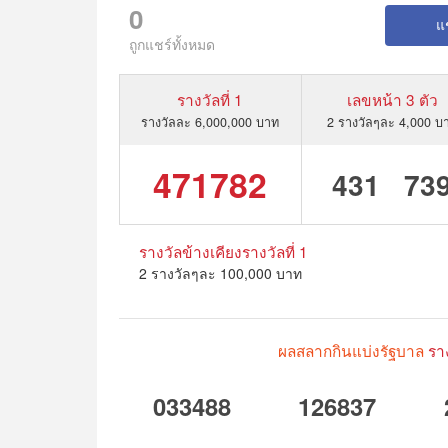
0
แช
ถูกแชร์ทั้งหมด
รางวัลที่ 1
เลขหน้า 3 ตัว
รางวัลละ 6,000,000 บาท
2 รางวัลๆละ 4,000 บ
471782
431
73
รางวัลข้างเคียงรางวัลที่ 1
2 รางวัลๆละ 100,000 บาท
ผลสลากกินแบ่งรัฐบาล
ราง
033488
126837