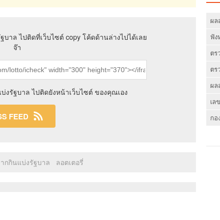
ผลส
าล ไปติดที่เว็บไซต์ copy โค้ดด้านล่างไปได้เลย
ฟั
จ๊า
ตร
ตรว
ผล
่งรัฐบาล ไปติดยังหน้าเว็บไซต์ ของคุณเอง
เลข
SS FEED
กอ
ากกินแบ่งรัฐบาล
ลอตเตอรี่