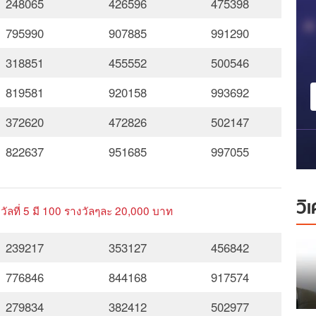
248065
426596
475398
795990
907885
991290
318851
455552
500546
819581
920158
993692
372620
472826
502147
822637
951685
997055
วิ
ัลที่ 5 มี 100 รางวัลๆละ 20,000 บาท
239217
353127
456842
776846
844168
917574
279834
382412
502977