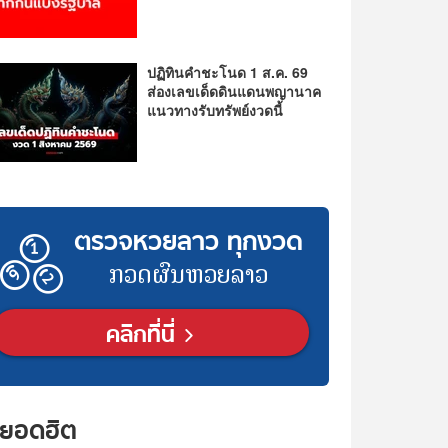
ปฏิทินคำชะโนด 1 ส.ค. 69
ส่องเลขเด็ดดินแดนพญานาค
แนวทางรับทรัพย์งวดนี้
ตรวจหวยลาว ทุกงวด
ກວດຜົນຫວຍລາວ
คลิกที่นี่
ยอดฮิต