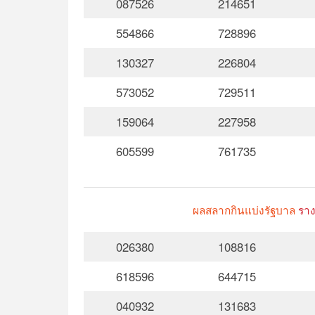
087526
214651
554866
728896
130327
226804
573052
729511
159064
227958
605599
761735
ผลสลากกินแบ่งรัฐบาล
รางว
026380
108816
618596
644715
040932
131683