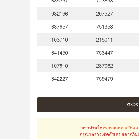
635397
723893
082196
207527
637957
751358
103710
215011
641450
753447
107910
237062
642227
759479
ตรวจ
หากท่านใด
ตรวจผลสลากกินแบ่
กรุณาตรวจเช็คตัวเลขสลากกินแบ่