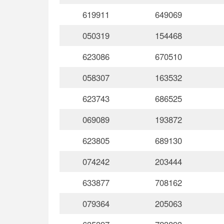
619911
649069
050319
154468
623086
670510
058307
163532
623743
686525
069089
193872
623805
689130
074242
203444
633877
708162
079364
205063