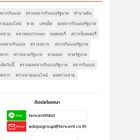
ลากกินแบ่ง
ตรวจสลากกินแบ่งรัฐบาล
ทำนายฝัน
งหวยออนไลน์
หวย
เลขเด็ด
ผลสลากกินแบ่งรัฐบาล
วจหวย
หลวงพ่อปากแดง
ลอตเตอรี่
ตรวจล็อตเตอรี่
จสลากกินแบ่ง
ตรวจสลาก
สลากกินแบ่งรัฐบาล
สลาก
ตรวจหวยรัฐบาล
หวยออก
หวยรัฐบาล
เด็ดวันนี้
ตรวจผลสลากกินแบ่งรัฐบาล
สลากกินแบ่ง
งสลาก
ตรวจหวยออนไลน์
ผลตรวจหวย
ติดต่อโฆษณา
tencentthbd
Add
adopsgroup@tencent.co.th
Email