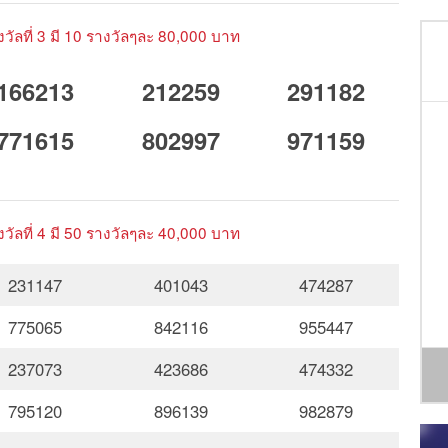
วัลที่ 3 มี 10 รางวัลๆละ 80,000 บาท
166213
212259
291182
771615
802997
971159
วัลที่ 4 มี 50 รางวัลๆละ 40,000 บาท
231147
401043
474287
775065
842116
955447
237073
423686
474332
795120
896139
982879