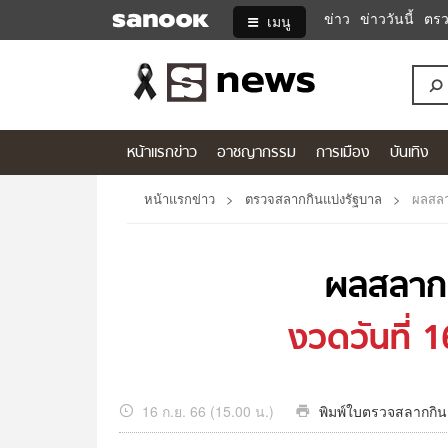
ข่าว
ข่าววันนี้
ตรว
เมนู
ข่าว ข่าวว
หน้าแรกข่าว
อาชญากรรม
การเมือง
บันเทิง
ตรวจ
หน้าแรกข่าว
>
ตรวจสลากกินแบ่งรัฐบาล
>
ผลสลา
หวย
ผลสลากก
งวดวันที่ 
16 ก.ย. 66 (15.00 น.)
พิมพ์ใบตรวจสลากกิน