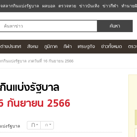
จสลากกินแบ่งรัฐบาล
ผลบอล
ตรวจหวย
ข่าวบันเทิง
ข่าวกีฬา
ทำนายฝ
ันนี้ ข่าวบันเทิง ข่าวด่วน ข่าวสด ข่าวดารา
ต่างประเทศ
สังคม
ภูมิภาค
กีฬา
เศรษฐกิจ
ข่าวทั้งหมด
ตรว
กกินแบ่งรัฐบาล งวดวันที่ 16 กันยายน 2566
ินแบ่งรัฐบาล
16 กันยายน 2566
ก
ก
แบ่งรัฐบาล