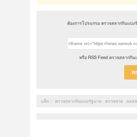
ต้องการโปรแกรม ตรวจสลากกินแบ่งรัฐบ
หรือ RSS Feed ตรวจสลากกินแบ
R
แท็ก :
ตรวจสลากกินแบ่งรัฐบาล
ตรวจหวย
ผลสล