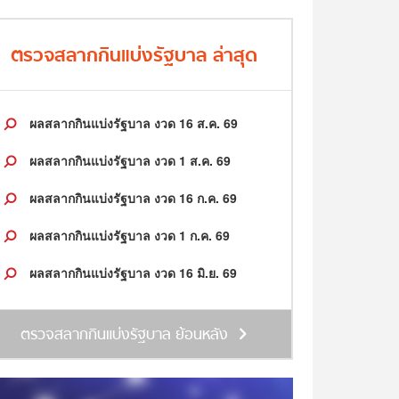
ตรวจสลากกินแบ่งรัฐบาล ล่าสุด
ผลสลากกินแบ่งรัฐบาล งวด 16 ส.ค. 69
ผลสลากกินแบ่งรัฐบาล งวด 1 ส.ค. 69
ผลสลากกินแบ่งรัฐบาล งวด 16 ก.ค. 69
ผลสลากกินแบ่งรัฐบาล งวด 1 ก.ค. 69
ผลสลากกินแบ่งรัฐบาล งวด 16 มิ.ย. 69
ตรวจสลากกินแบ่งรัฐบาล ย้อนหลัง