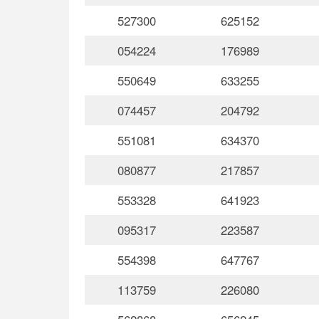
527300
625152
054224
176989
550649
633255
074457
204792
551081
634370
080877
217857
553328
641923
095317
223587
554398
647767
113759
226080