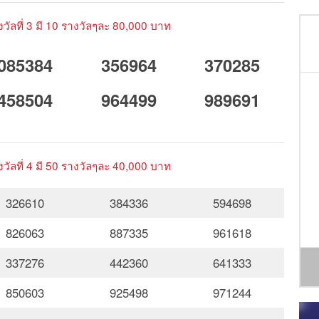
วัลที่ 3 มี 10 รางวัลๆละ 80,000 บาท
085384
356964
370285
458504
964499
989691
วัลที่ 4 มี 50 รางวัลๆละ 40,000 บาท
326610
384336
594698
826063
887335
961618
337276
442360
641333
850603
925498
971244