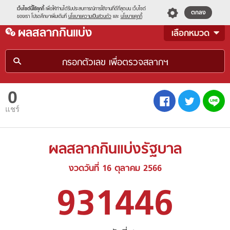
s
เว็บไซต์นี้ใช้คุกกี้
เพื่อให้ท่านได้รับประสบการณ์การใช้งานที่ดีที่สุดบน เว็บไซต์
ตกลง
ของเรา โปรดศึกษาเพิ่มเติมที่
นโยบายความเป็นส่วนตัว
และ
นโยบายคุกกี้
menu
ผลสลากกินแบ่ง
เลือกหมวด
0
L
FB
TW
แชร์
ผลสลากกินแบ่งรัฐบาล
งวดวันที่ 16 ตุลาคม 2566
931446