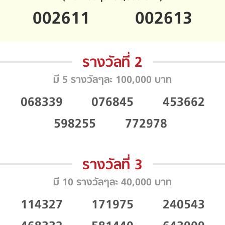
002611
002613
รางวัลที่ 2
มี 5 รางวัลๆละ 100,000 บาท
068339
076845
453662
598255
772978
รางวัลที่ 3
มี 10 รางวัลๆละ 40,000 บาท
114327
171975
240543