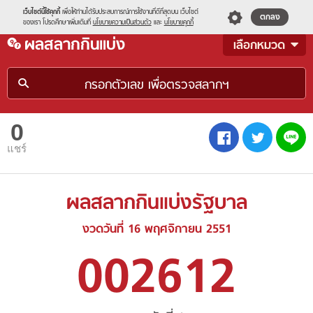
s
เว็บไซต์นี้ใช้คุกกี้
เพื่อให้ท่านได้รับประสบการณ์การใช้งานที่ดีที่สุดบน เว็บไซต์
ตกลง
ของเรา โปรดศึกษาเพิ่มเติมที่
นโยบายความเป็นส่วนตัว
และ
นโยบายคุกกี้
menu
ผลสลากกินแบ่ง
เลือกหมวด
0
L
FB
TW
แชร์
ผลสลากกินแบ่งรัฐบาล
งวดวันที่ 16 พฤศจิกายน 2551
002612