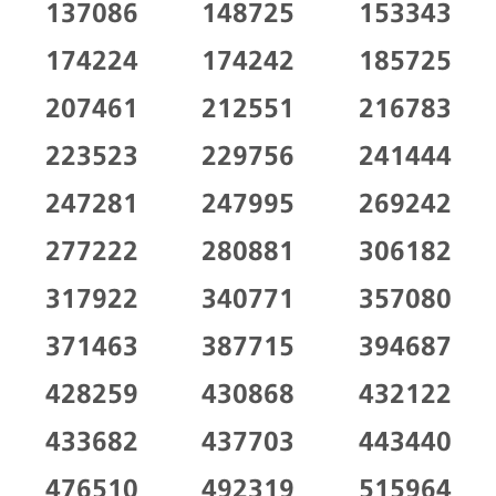
137086
148725
153343
174224
174242
185725
207461
212551
216783
223523
229756
241444
247281
247995
269242
277222
280881
306182
317922
340771
357080
371463
387715
394687
428259
430868
432122
433682
437703
443440
476510
492319
515964