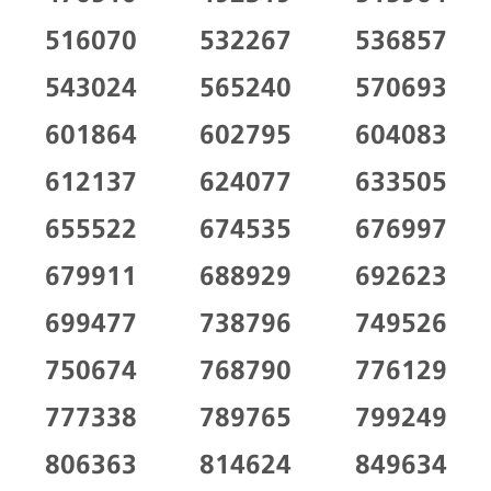
516070
532267
536857
543024
565240
570693
601864
602795
604083
612137
624077
633505
655522
674535
676997
679911
688929
692623
699477
738796
749526
750674
768790
776129
777338
789765
799249
806363
814624
849634