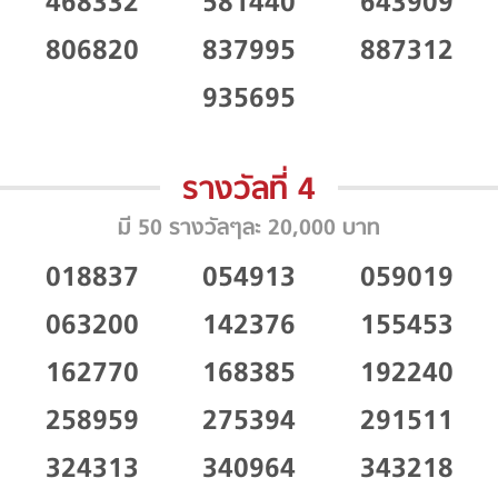
468332
581440
643909
806820
837995
887312
935695
รางวัลที่ 4
มี 50 รางวัลๆละ 20,000 บาท
018837
054913
059019
063200
142376
155453
162770
168385
192240
258959
275394
291511
324313
340964
343218