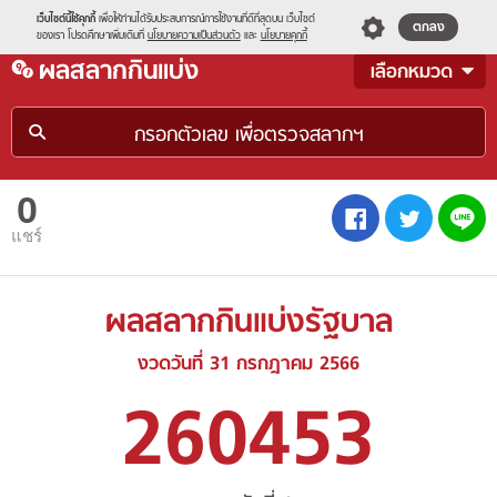
s
เว็บไซต์นี้ใช้คุกกี้
เพื่อให้ท่านได้รับประสบการณ์การใช้งานที่ดีที่สุดบน เว็บไซต์
ตกลง
ของเรา โปรดศึกษาเพิ่มเติมที่
นโยบายความเป็นส่วนตัว
และ
นโยบายคุกกี้
menu
ผลสลากกินแบ่ง
เลือกหมวด
0
L
FB
TW
แชร์
ผลสลากกินแบ่งรัฐบาล
งวดวันที่ 31 กรกฎาคม 2566
260453