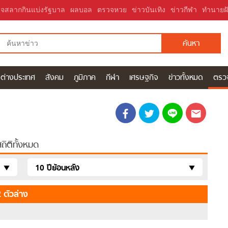
จสลากกินแบ่งรัฐบาล
ผลบอล
ตรวจหวย
ข่าวบันเทิง
ข่าวกีฬา
ทำนายฝ
ันนี้ ข่าวบันเทิง ข่าวด่วน ข่าวสด ข่าวดารา
ต่างประเทศ
สังคม
ภูมิภาค
กีฬา
เศรษฐกิจ
ข่าวทั้งหมด
ตรว
ถิติทั้งหมด
10 ปีย้อนหลัง
 ตัวล่าง