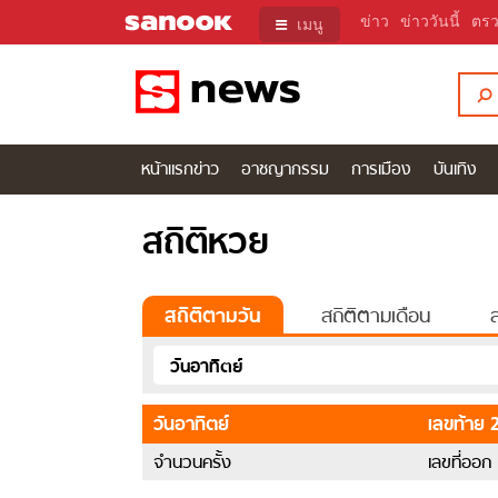
ข่าว
ข่าววันนี้
ตรว
เมนู
ข่าว ข่าวว
หน้าแรกข่าว
อาชญากรรม
การเมือง
บันเทิง
สถิติ
หวย
สถิติหวย
ออก
วัน
อาทิตย์
ย้อน
สถิติตามวัน
สถิติตามเดือน
ส
หลัง
10
วันอาทิตย์
ปี
วันอาทิตย์
เลขท้าย 2
จำนวนครั้ง
เลขที่ออก