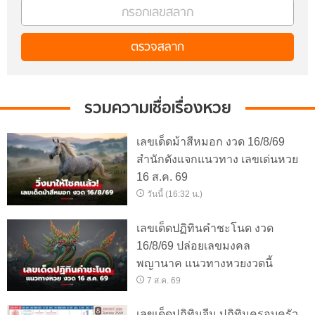
ตรวจสลาก
รวมความเชื่อเรื่องหวย
เลขเด็ดม้าสีหมอก งวด 16/8/69
สำนักดังแจกแนวทาง เลขเด่นหวย
16 ส.ค. 69
วันนี้ (16:32 น.)
เลขเด็ดปฏิทินคำชะโนด งวด
16/8/69 ปล่อยเลขมงคล
พญานาค แนวทางหวยงวดนี้
7 ส.ค. 69
เลขเด็ดปฏิทินจีน ปฏิทินครอบครัว