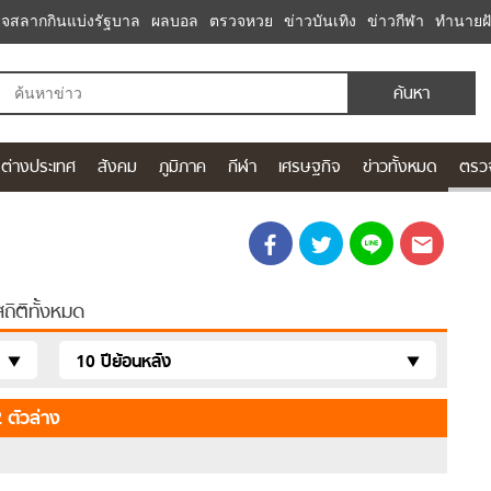
จสลากกินแบ่งรัฐบาล
ผลบอล
ตรวจหวย
ข่าวบันเทิง
ข่าวกีฬา
ทำนายฝ
ันนี้ ข่าวบันเทิง ข่าวด่วน ข่าวสด ข่าวดารา
ต่างประเทศ
สังคม
ภูมิภาค
กีฬา
เศรษฐกิจ
ข่าวทั้งหมด
ตรว
สถิติทั้งหมด
10 ปีย้อนหลัง
 ตัวล่าง