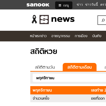
ข่าว
ข่าววันนี้
ตรว
เมนู
ข่าว ข่าวว
หน้าแรกข่าว
อาชญากรรม
การเมือง
บันเทิง
สถิติ
หวย
สถิติหวย
ออก
เดือน
พฤศจิกายน
ย้อน
สถิติตามวัน
สถิติตามเดือน
หลัง
10
พฤศจิกายน
ปี
พฤศจิกายน
เลขท้าย 2
จำนวนครั้ง
เลขที่ออก