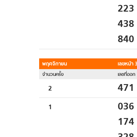
223
438
840
พฤศจิกายน
เลขหน้า 3
จำนวนครั้ง
เลขที่ออก
471
2
036
1
174